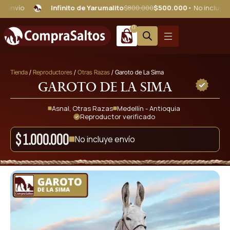
Infinito de Yarumalito
$800.000
$500.000
• No incluye envío
0
Tienda
/
Reproductores
/
Otras Razas
/ Garoto de La Sima
Garoto de La Sima
Asnal
,
Otras Razas
Medellín - Antioquia
Reproductor verificado
$
1.000.000
No incluye envío