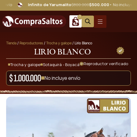
Infinito de Yarumalito
$800.000
$500.000
• No incluye envío
0
Tienda
/
Reproductores
/
Trocha y galope
/ Lirio Blanco
Lirio Blanco
Reproductor verificado
Trocha y galope
Sotaquirá - Boyacá
$
1.000.000
No incluye envío