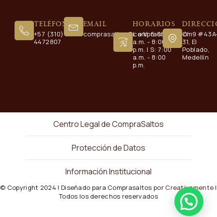
Teléfono
Email
Horarios
Direcc
+57 (310)
comprasaltos@comprasaltos.com
L a V: 6:00
Cl. 9 #43A
4472807
a.m. - 8:00
31, El
p.m. | S: 7:00
Poblado,
a.m. - 8:00
Medellín
p.m.
Centro Legal de CompraSaltos
Protección de Datos
Información Institucional
© Copyright 2024 | Diseñado para Comprasaltos por
Creativamente
|
Todos los derechos reservados