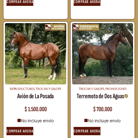
COMPRAR AHORA
COMPRAR AHORA
REPRODUCTORES
,
TROCHA Y GALOPE
TROCHA Y GALOPE
,
PROMOCIONES
Avión de La Posada
Terremoto de Dos Aguas
$
1.500.000
$
700.000
No incluye envío
No incluye envío
COMPRAR AHORA
COMPRAR AHORA