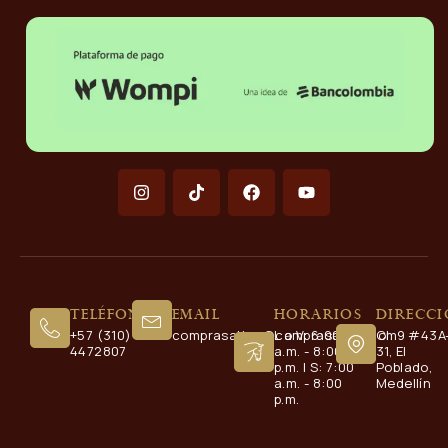
Teléfono
Email
Horarios
Direcc
+57 (310)
comprasaltos@comprasaltos.com
L a V: 6:00
Cl. 9 #43A
4472807
a.m. - 8:00
31, El
p.m. | S: 7:00
Poblado,
a.m. - 8:00
Medellín
p.m.