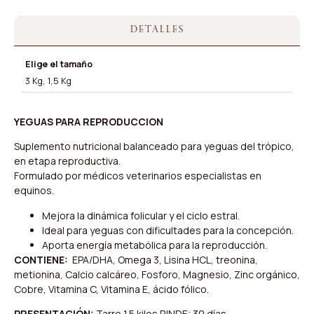
DETALLES
Elige el tamaño
3 Kg, 1,5 Kg
YEGUAS PARA REPRODUCCION
Suplemento nutricional balanceado para yeguas del trópico,
en etapa reproductiva.
Formulado por médicos veterinarios especialistas en
equinos.
Mejora la dinámica folicular y el ciclo estral.
Ideal para yeguas con dificultades para la concepción.
Aporta energía metabólica para la reproducción.
CONTIENE:
EPA/DHA, Omega 3, Lisina HCL, treonina,
metionina, Calcio calcáreo, Fosforo, Magnesio, Zinc orgánico,
Cobre, Vitamina C, Vitamina E, ácido fólico.
PRESENTACIÓN:
Tarro 1.5 kilos RINDE: 30 días