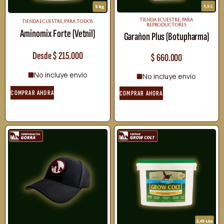
TIENDA ECUESTRE
,
PARA
TIENDA ECUESTRE
,
PARA TODOS
REPRODUCTORES
Aminomix Forte (Vetnil)
Garañon Plus (Botupharma)
Desde
$
215.000
$
660.000
No incluye envío
No incluye envío
COMPRAR AHORA
COMPRAR AHORA