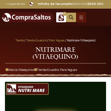
uye envío
Infinito de Yarumalito
$800.000
$500.000
• No incluy
0
Tienda
/
Tienda Ecuestre
/
Para Yeguas
/ Nutrimare (Vitaequino)
Nutrimare
(Vitaequino)
Marca:
Vitaequinos
Tienda Ecuestre
,
Para Yeguas