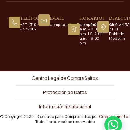
Teléfono
Email
Horarios
Direcc
+57 (310)
comprasaltos@comprasaltos.com
L a V: 6:00
Cl. 9 #43A
4472807
a.m. - 8:00
31, El
p.m. | S: 7:00
Poblado,
a.m. - 8:00
Medellín
p.m.
Centro Legal de CompraSaltos
Protección de Datos
Información Institucional
© Copyright 2024 | Diseñado para Comprasaltos por
Creativamente
|
Todos los derechos reservados