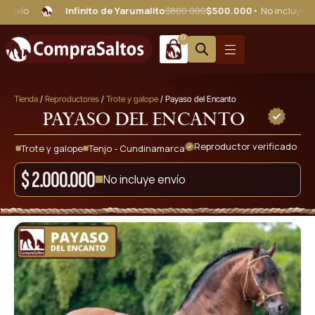
Infinito de Yarumalito
$800.000
$500.000
• No incluye envío
0
Tienda
/
Reproductores
/
Trote y galope
/ Payaso del Encanto
Payaso del Encanto
Reproductor verificado
Trote y galope
Tenjo - Cundinamarca
$
2.000.000
No incluye envío