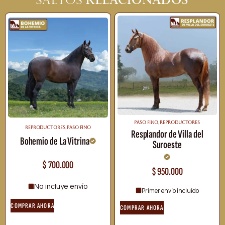
Saltos
PASO FINO
,
REPRODUCTORES
REPRODUCTORES
,
PASO FINO
Resplandor de Villa del
Bohemio de La Vitrina
Suroeste
$
700.000
$
950.000
No incluye envío
Primer envío incluído
COMPRAR AHORA
COMPRAR AHORA