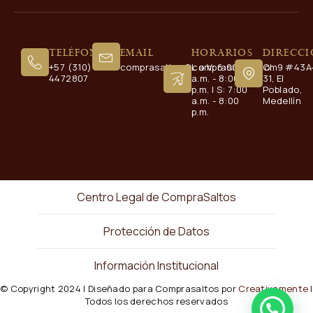
Teléfono
Email
Horarios
Direcc
+57 (310)
comprasaltos@comprasaltos.com
L a V: 6:00
Cl. 9 #43A
4472807
a.m. - 8:00
31, El
p.m. | S: 7:00
Poblado,
a.m. - 8:00
Medellín
p.m.
Centro Legal de CompraSaltos
Protección de Datos
Información Institucional
© Copyright 2024 | Diseñado para Comprasaltos por
Creativamente
|
Todos los derechos reservados