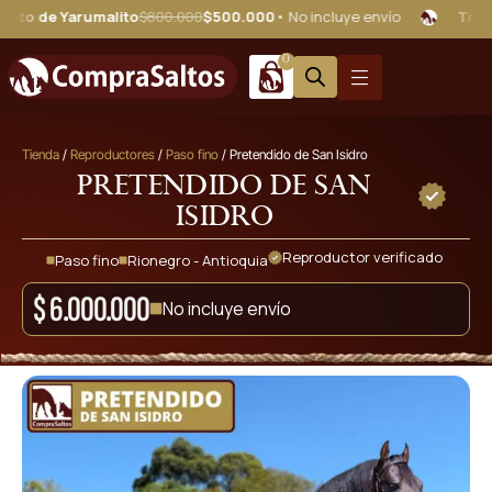
arumalito
$800.000
$500.000
• No incluye envío
Triple Elegido 
0
Tienda
/
Reproductores
/
Paso fino
/ Pretendido de San Isidro
Pretendido de San
Isidro
Reproductor verificado
Paso fino
Rionegro - Antioquia
$
6.000.000
No incluye envío