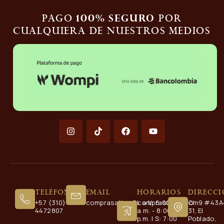
Pago
por
100% seguro
cualquiera de nuestros medios
Teléfono
Email
Horarios
Direcc
+57 (310)
comprasaltos@comprasaltos.com
L a V: 6:00
Cl. 9 #43A
4472807
a.m. - 8:00
31, El
p.m. | S: 7:00
Poblado,