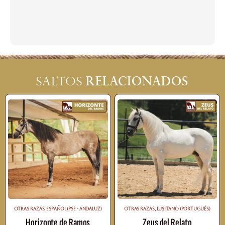
relacionados
Saltos
OTRAS RAZAS
,
⁠ESPAÑOL (PSE - ANDALUZ)
OTRAS RAZAS
,
LUSITANO (PORTUGUÉS)
Horizonte de Ramos
Zeus del Relato