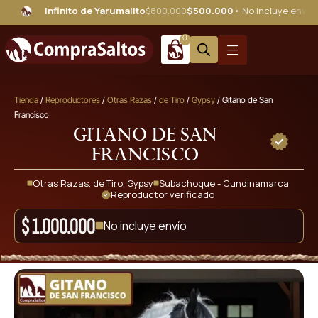
Infinito de Yarumalito
$800.000
$500.000
• No incluye envío
Tri
0
Tienda
/
Reproductores
/
Otras Razas
/
de Tiro
/
Gypsy
/ Gitano de San
Francisco
Gitano de San
Francisco
Otras Razas
,
de Tiro
,
Gypsy
Subachoque - Cundinamarca
Reproductor verificado
$
1.000.000
No incluye envío