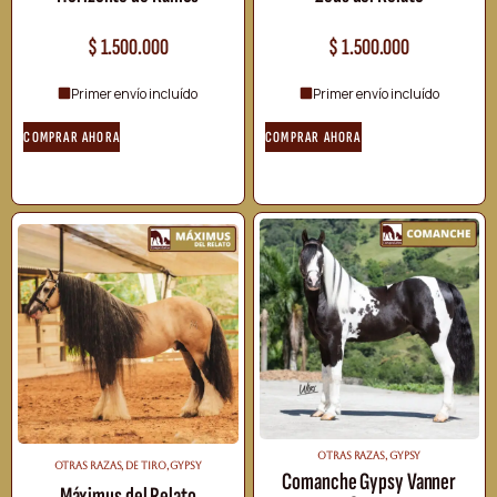
$
1.500.000
$
1.500.000
Primer envío incluído
Primer envío incluído
COMPRAR AHORA
COMPRAR AHORA
OTRAS RAZAS
,
GYPSY
OTRAS RAZAS
,
DE TIRO
,
GYPSY
Comanche Gypsy Vanner
Máximus del Relato