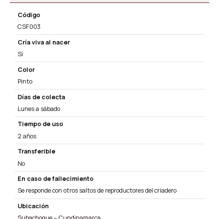
Código
CSF003
Cría viva al nacer
Sí
Color
Pinto
Días de colecta
Lunes a sábado
Tiempo de uso
2 años
Transferible
No
En caso de fallecimiento
Se responde con otros saltos de reproductores del criadero
Ubicación
Subachoque – Cundinamarca