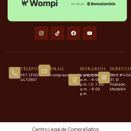
Teléfono
Email
Horarios
Direcc
+57 (310)
comprasaltos@comprasaltos.com
L a V: 6:00
Cl. 9 #43A
4472807
a.m. - 8:00
31, El
p.m. | S: 7:00
Poblado,
a.m. - 8:00
Medellín
p.m.
Centro Legal de CompraSaltos