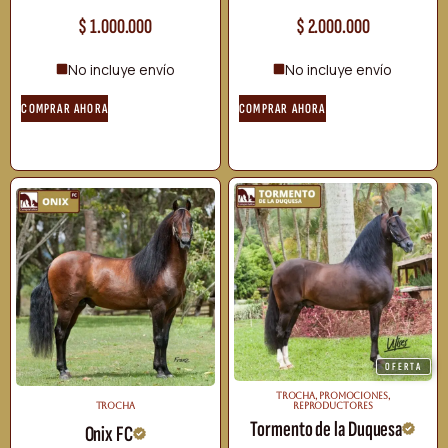
$
1.000.000
$
2.000.000
No incluye envío
No incluye envío
COMPRAR AHORA
COMPRAR AHORA
OFERTA
TROCHA
,
PROMOCIONES
,
TROCHA
REPRODUCTORES
Tormento de la Duquesa
Onix FC