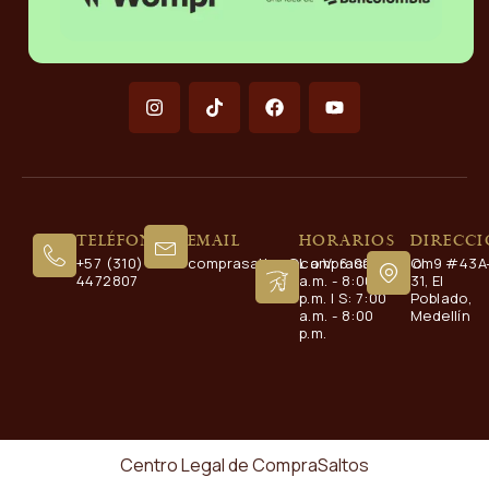
Teléfono
Email
Horarios
Direcc
+57 (310)
comprasaltos@comprasaltos.com
L a V: 6:00
Cl. 9 #43A
4472807
a.m. - 8:00
31, El
p.m. | S: 7:00
Poblado,
a.m. - 8:00
Medellín
p.m.
Centro Legal de CompraSaltos