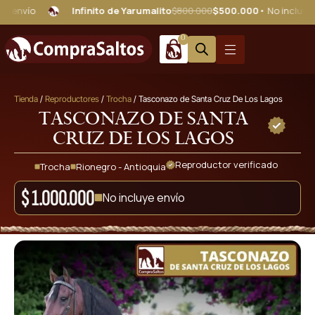
Infinito de Yarumalito
$800.000
$500.000
• No incluye envío
0
Tienda
/
Reproductores
/
Trocha
/ Tasconazo de Santa Cruz De Los Lagos
Tasconazo de Santa
Cruz De Los Lagos
Reproductor verificado
Trocha
Rionegro - Antioquia
$
1.000.000
No incluye envío